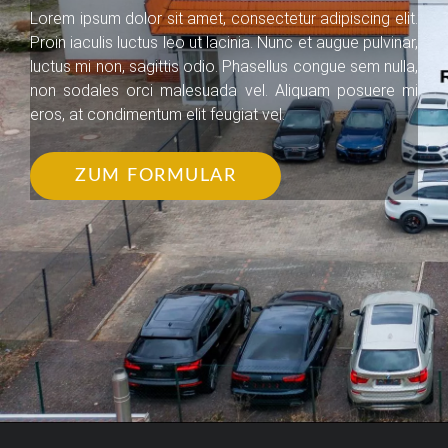
Lorem ipsum dolor sit amet, consectetur adipiscing elit.
Proin iaculis luctus leo ut lacinia. Nunc et augue pulvinar,
luctus mi non, sagittis odio. Phasellus congue sem nulla,
non sodales orci malesuada vel. Aliquam posuere mi
eros, at condimentum elit feugiat vel.
ZUM FORMULAR