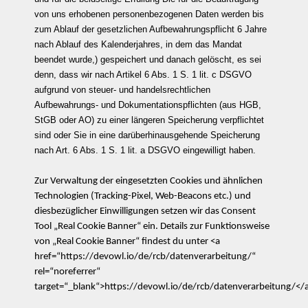
von uns erhobenen personenbezogenen Daten werden bis
zum Ablauf der gesetzlichen Aufbewahrungspflicht 6 Jahre
nach Ablauf des Kalenderjahres, in dem das Mandat
beendet wurde,) gespeichert und danach gelöscht, es sei
denn, dass wir nach Artikel 6 Abs. 1 S. 1 lit. c DSGVO
aufgrund von steuer- und handelsrechtlichen
Aufbewahrungs- und Dokumentationspflichten (aus HGB,
StGB oder AO) zu einer längeren Speicherung verpflichtet
sind oder Sie in eine darüberhinausgehende Speicherung
nach Art. 6 Abs. 1 S. 1 lit. a DSGVO eingewilligt haben.
Zur Verwaltung der eingesetzten Cookies und ähnlichen
Technologien (Tracking-Pixel, Web-Beacons etc.) und
diesbezüglicher Einwilligungen setzen wir das Consent
Tool „Real Cookie Banner“ ein. Details zur Funktionsweise
von „Real Cookie Banner“ findest du unter <a
href=“https://devowl.io/de/rcb/datenverarbeitung/“
rel=“noreferrer“
target=“_blank“>https://devowl.io/de/rcb/datenverarbeitung/</