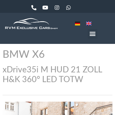
BMW
X6
xDrive35i M HUD 21 ZOLL
H&K 360° LED TOTW