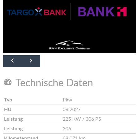
Technische Daten
Typ
Pkw
HU
08.2027
Leistung
225 KW / 306 PS
Leistung
306
Kilometerstand
68.071 km