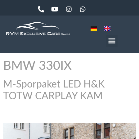
BMW
330IX
M-Sporpaket LED H&K
TOTW CARPLAY KAM