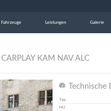
Fahrzeuge
Leistungen
Galerie
D CARPLAY KAM NAV ALC
Technische 
Typ
HU