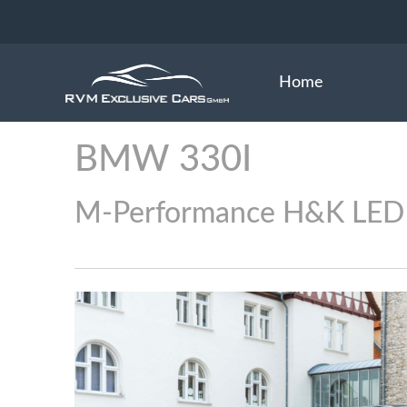
Home
BMW
330I
M-Performance H&K LE